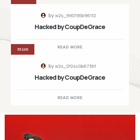
by
w2s_990195b961f2
Hacked by CoupDeGrace
READ MORE
30 LUG
by
w2s_0f24c0b6736f
Hacked by CoupDeGrace
READ MORE