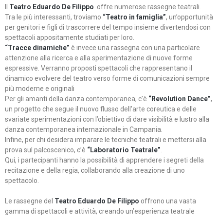
Il
Teatro Eduardo De Filippo
offre numerose rassegne teatrali.
Tra le più interessanti, troviamo
“Teatro in famiglia”
, un’opportunità
per genitori e figli di trascorrere del tempo insieme divertendosi con
spettacoli appositamente studiati per loro.
“Tracce dinamiche”
è invece una rassegna con una particolare
attenzione alla ricerca e alla sperimentazione di nuove forme
espressive. Verranno proposti spettacoli che rappresentano il
dinamico evolvere del teatro verso forme di comunicazioni sempre
più moderne e originali
Per gli amanti della danza contemporanea, c’è
“Revolution Dance”
,
un progetto che segue il nuovo flusso dell’arte coreutica e delle
svariate sperimentazioni con l’obiettivo di dare visibilità e lustro alla
danza contemporanea internazionale in Campania.
Infine, per chi desidera imparare le tecniche teatrali e mettersi alla
prova sul palcoscenico, c’è
“Laboratorio Teatrale”
.
Qui, i partecipanti hanno la possibilità di apprendere i segreti della
recitazione e della regia, collaborando alla creazione di uno
spettacolo.
Le rassegne del
Teatro Eduardo De Filippo
offrono una vasta
gamma di spettacoli e attività, creando un’esperienza teatrale