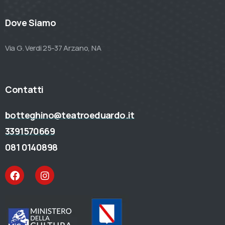
Dove Siamo
Via G. Verdi 25-37 Arzano, NA
Contatti
botteghino@teatroeduardo.it
3391570669
081 0140898