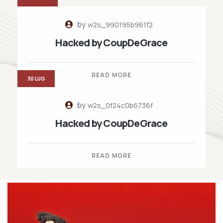
by
w2s_990195b961f2
Hacked by CoupDeGrace
READ MORE
30 LUG
by
w2s_0f24c0b6736f
Hacked by CoupDeGrace
READ MORE