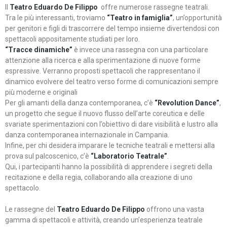
Il
Teatro Eduardo De Filippo
offre numerose rassegne teatrali.
Tra le più interessanti, troviamo
“Teatro in famiglia”
, un’opportunità
per genitori e figli di trascorrere del tempo insieme divertendosi con
spettacoli appositamente studiati per loro.
“Tracce dinamiche”
è invece una rassegna con una particolare
attenzione alla ricerca e alla sperimentazione di nuove forme
espressive. Verranno proposti spettacoli che rappresentano il
dinamico evolvere del teatro verso forme di comunicazioni sempre
più moderne e originali
Per gli amanti della danza contemporanea, c’è
“Revolution Dance”
,
un progetto che segue il nuovo flusso dell’arte coreutica e delle
svariate sperimentazioni con l’obiettivo di dare visibilità e lustro alla
danza contemporanea internazionale in Campania.
Infine, per chi desidera imparare le tecniche teatrali e mettersi alla
prova sul palcoscenico, c’è
“Laboratorio Teatrale”
.
Qui, i partecipanti hanno la possibilità di apprendere i segreti della
recitazione e della regia, collaborando alla creazione di uno
spettacolo.
Le rassegne del
Teatro Eduardo De Filippo
offrono una vasta
gamma di spettacoli e attività, creando un’esperienza teatrale