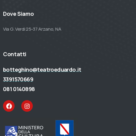
Dove Siamo
Via G. Verdi 25-37 Arzano, NA
Contatti
botteghino@teatroeduardo.it
3391570669
081 0140898