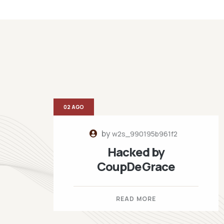
02 AGO
by
w2s_990195b961f2
Hacked by
CoupDeGrace
READ MORE