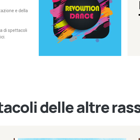
itazione e della
contemporanea – I Edizione
Rassegna di danza
Revolution Dance
di spettacoli
ci.
acoli delle altre ra