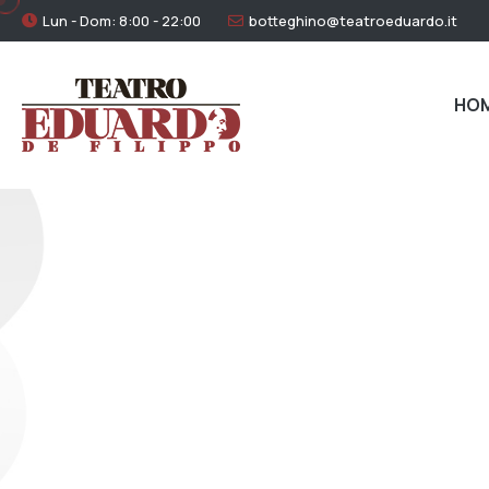
Lun - Dom: 8:00 - 22:00
botteghino@teatroeduardo.it
HO