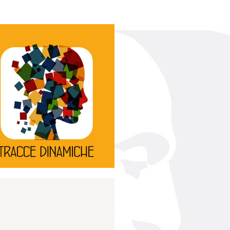
Continua
d’innovazione e sperimentale.
rassegna di teatro
Tracce Dinamiche è una
Tracce dinamiche
Continua