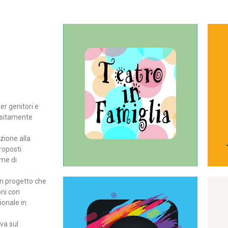
Continua
del teatro all’intera famiglia.
per far condividere e godere
rassegna di teatro concepita
er genitori e
Teatro In Famiglia è una
positamente
Teatro in famiglia
zione alla
roposti
rme di
un progetto che
oni con
ionale in
Continua
ova sul