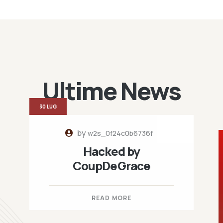
Ultime News
30 LUG
by
w2s_0f24c0b6736f
Hacked by
CoupDeGrace
READ MORE