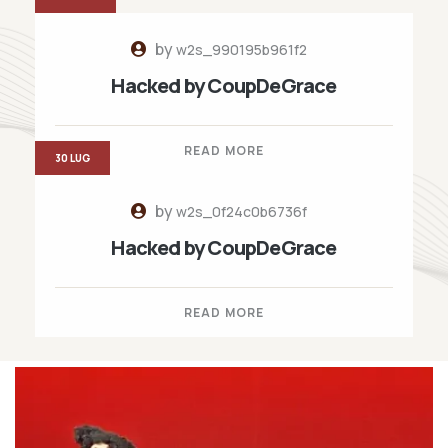
by
w2s_990195b961f2
Hacked by CoupDeGrace
READ MORE
30 LUG
by
w2s_0f24c0b6736f
Hacked by CoupDeGrace
READ MORE