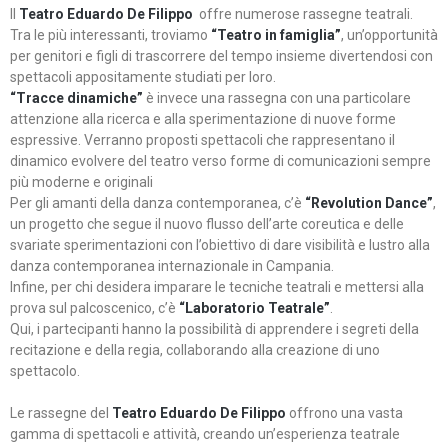
Il
Teatro Eduardo De Filippo
offre numerose rassegne teatrali.
Tra le più interessanti, troviamo
“Teatro in famiglia”
, un’opportunità
per genitori e figli di trascorrere del tempo insieme divertendosi con
spettacoli appositamente studiati per loro.
“Tracce dinamiche”
è invece una rassegna con una particolare
attenzione alla ricerca e alla sperimentazione di nuove forme
espressive. Verranno proposti spettacoli che rappresentano il
dinamico evolvere del teatro verso forme di comunicazioni sempre
più moderne e originali
Per gli amanti della danza contemporanea, c’è
“Revolution Dance”
,
un progetto che segue il nuovo flusso dell’arte coreutica e delle
svariate sperimentazioni con l’obiettivo di dare visibilità e lustro alla
danza contemporanea internazionale in Campania.
Infine, per chi desidera imparare le tecniche teatrali e mettersi alla
prova sul palcoscenico, c’è
“Laboratorio Teatrale”
.
Qui, i partecipanti hanno la possibilità di apprendere i segreti della
recitazione e della regia, collaborando alla creazione di uno
spettacolo.
Le rassegne del
Teatro Eduardo De Filippo
offrono una vasta
gamma di spettacoli e attività, creando un’esperienza teatrale