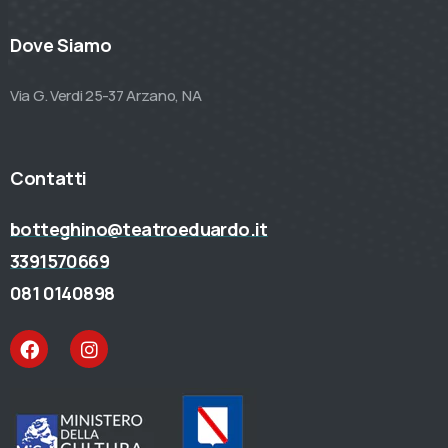
Dove Siamo
Via G. Verdi 25-37 Arzano, NA
Contatti
botteghino@teatroeduardo.it
3391570669
081 0140898