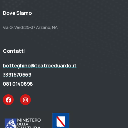
Dove Siamo
Via G. Verdi 25-37 Arzano, NA
Contatti
botteghino@teatroeduardo.it
3391570669
081 0140898