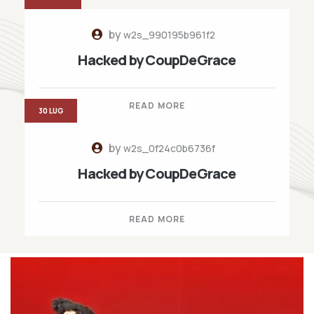
by
w2s_990195b961f2
Hacked by CoupDeGrace
READ MORE
30 LUG
by
w2s_0f24c0b6736f
Hacked by CoupDeGrace
READ MORE