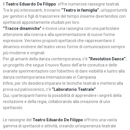
Il
Teatro Eduardo De Filippo
offre numerose rassegne teatrali.
Tra le più interessanti, troviamo
“Teatro in famiglia”
, un’opportunità
per genitori e figli di trascorrere del tempo insieme divertendosi con
spettacoli appositamente studiati per loro.
“Tracce dinamiche”
è invece una rassegna con una particolare
attenzione alla ricerca e alla sperimentazione di nuove forme
espressive. Verranno proposti spettacoli che rappresentano il
dinamico evolvere del teatro verso forme di comunicazioni sempre
più moderne e originali
Per gli amanti della danza contemporanea, c’è
“Revolution Dance”
,
un progetto che segue il nuovo flusso dell’arte coreutica e delle
svariate sperimentazioni con l’obiettivo di dare visibilità e lustro alla
danza contemporanea internazionale in Campania.
Infine, per chi desidera imparare le tecniche teatrali e mettersi alla
prova sul palcoscenico, c’è
“Laboratorio Teatrale”
.
Qui, i partecipanti hanno la possibilità di apprendere i segreti della
recitazione e della regia, collaborando alla creazione di uno
spettacolo.
Le rassegne del
Teatro Eduardo De Filippo
offrono una vasta
gamma di spettacoli e attività, creando un’esperienza teatrale