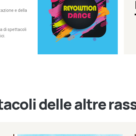
itazione e della
contemporanea – I Edizione
Rassegna di danza
Revolution Dance
di spettacoli
ci.
acoli delle altre ra