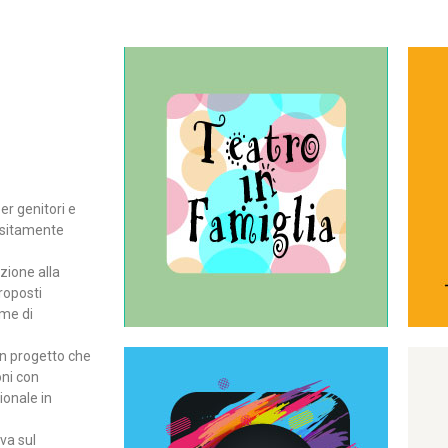
Continua
del teatro all’intera famiglia.
per far condividere e godere
rassegna di teatro concepita
er genitori e
Teatro In Famiglia è una
positamente
Teatro in famiglia
zione alla
roposti
rme di
un progetto che
oni con
ionale in
Continua
ova sul