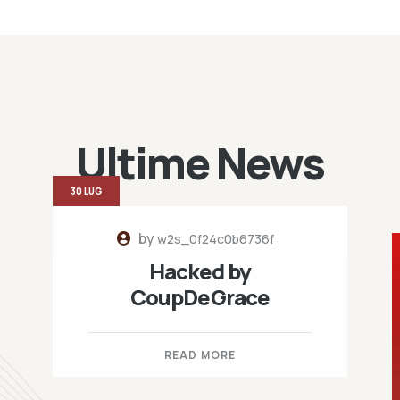
Ultime News
30 LUG
by
w2s_0f24c0b6736f
Hacked by
CoupDeGrace
READ MORE