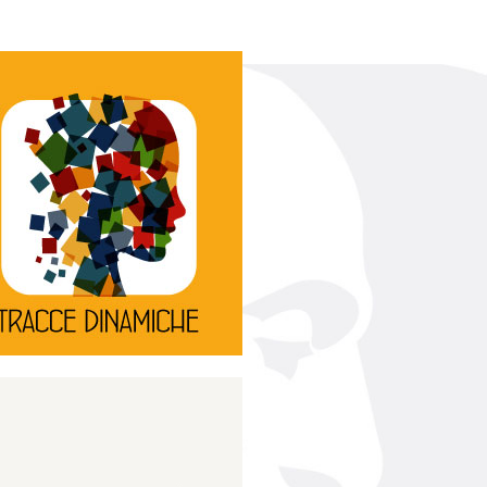
Continua
d’innovazione e sperimentale.
rassegna di teatro
Tracce Dinamiche è una
Tracce dinamiche
Continua