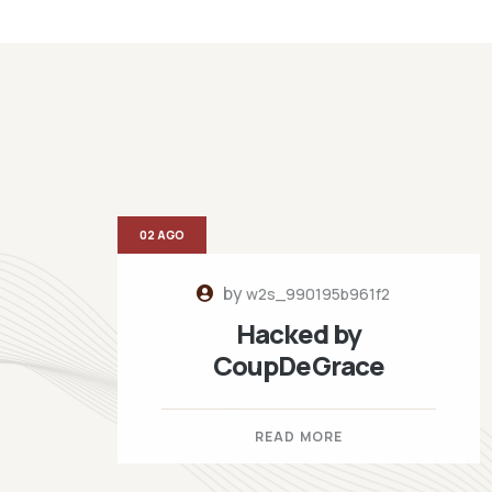
02 AGO
by
w2s_990195b961f2
Hacked by
CoupDeGrace
READ MORE