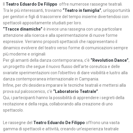
Il
Teatro Eduardo De Filippo
offre numerose rassegne teatrali.
Tra le più interessanti, troviamo
“Teatro in famiglia”
, un’opportunità
per genitori e figli di trascorrere del tempo insieme divertendosi con
spettacoli appositamente studiati per loro.
“Tracce dinamiche”
è invece una rassegna con una particolare
attenzione alla ricerca e alla sperimentazione di nuove forme
espressive. Verranno proposti spettacoli che rappresentano il
dinamico evolvere del teatro verso forme di comunicazioni sempre
più moderne e originali
Per gli amanti della danza contemporanea, c’è
“Revolution Dance”
,
un progetto che segue il nuovo flusso dell’arte coreutica e delle
svariate sperimentazioni con l’obiettivo di dare visibilità e lustro alla
danza contemporanea internazionale in Campania.
Infine, per chi desidera imparare le tecniche teatrali e mettersi alla
prova sul palcoscenico, c’è
“Laboratorio Teatrale”
.
Qui, i partecipanti hanno la possibilità di apprendere i segreti della
recitazione e della regia, collaborando alla creazione di uno
spettacolo.
Le rassegne del
Teatro Eduardo De Filippo
offrono una vasta
gamma di spettacoli e attività, creando un’esperienza teatrale