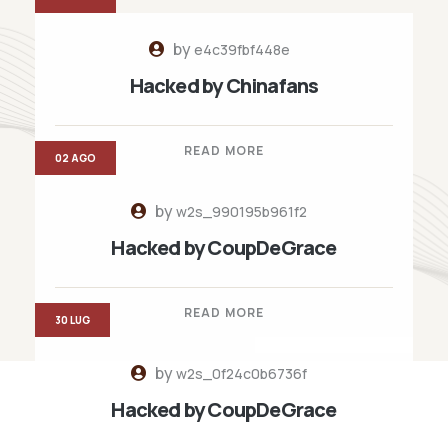
by
e4c39fbf448e
Hacked by Chinafans
READ MORE
02 AGO
by
w2s_990195b961f2
Hacked by CoupDeGrace
READ MORE
30 LUG
by
w2s_0f24c0b6736f
Hacked by CoupDeGrace