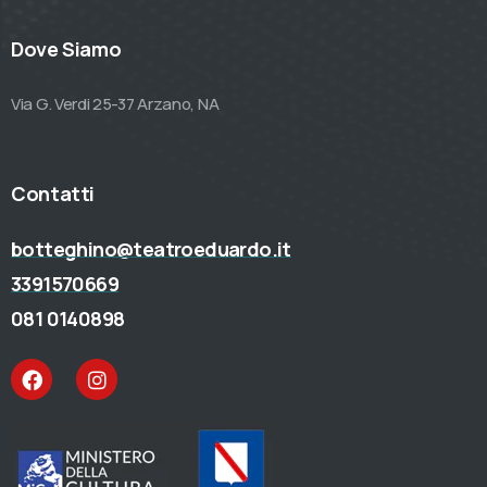
Dove Siamo
Via G. Verdi 25-37 Arzano, NA
Contatti
botteghino@teatroeduardo.it
3391570669
081 0140898