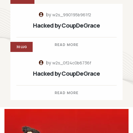
by
w2s_990195b961f2
Hacked by CoupDeGrace
READ MORE
30 LUG
by
w2s_0f24c0b6736f
Hacked by CoupDeGrace
READ MORE