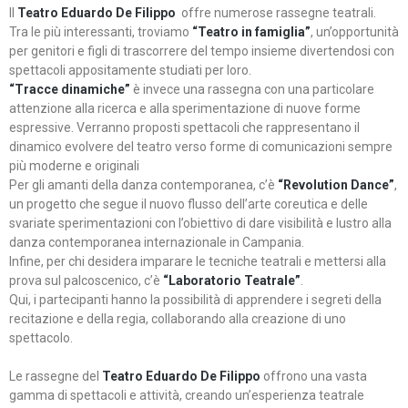
Il
Teatro Eduardo De Filippo
offre numerose rassegne teatrali.
Tra le più interessanti, troviamo
“Teatro in famiglia”
, un’opportunità
per genitori e figli di trascorrere del tempo insieme divertendosi con
spettacoli appositamente studiati per loro.
“Tracce dinamiche”
è invece una rassegna con una particolare
attenzione alla ricerca e alla sperimentazione di nuove forme
espressive. Verranno proposti spettacoli che rappresentano il
dinamico evolvere del teatro verso forme di comunicazioni sempre
più moderne e originali
Per gli amanti della danza contemporanea, c’è
“Revolution Dance”
,
un progetto che segue il nuovo flusso dell’arte coreutica e delle
svariate sperimentazioni con l’obiettivo di dare visibilità e lustro alla
danza contemporanea internazionale in Campania.
Infine, per chi desidera imparare le tecniche teatrali e mettersi alla
prova sul palcoscenico, c’è
“Laboratorio Teatrale”
.
Qui, i partecipanti hanno la possibilità di apprendere i segreti della
recitazione e della regia, collaborando alla creazione di uno
spettacolo.
Le rassegne del
Teatro Eduardo De Filippo
offrono una vasta
gamma di spettacoli e attività, creando un’esperienza teatrale