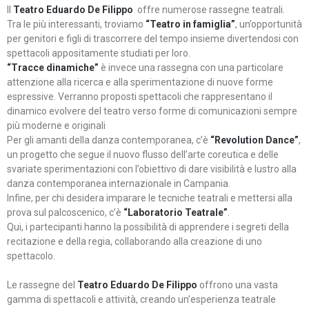
Il
Teatro Eduardo De Filippo
offre numerose rassegne teatrali.
Tra le più interessanti, troviamo
“Teatro in famiglia”
, un’opportunità
per genitori e figli di trascorrere del tempo insieme divertendosi con
spettacoli appositamente studiati per loro.
“Tracce dinamiche”
è invece una rassegna con una particolare
attenzione alla ricerca e alla sperimentazione di nuove forme
espressive. Verranno proposti spettacoli che rappresentano il
dinamico evolvere del teatro verso forme di comunicazioni sempre
più moderne e originali
Per gli amanti della danza contemporanea, c’è
“Revolution Dance”
,
un progetto che segue il nuovo flusso dell’arte coreutica e delle
svariate sperimentazioni con l’obiettivo di dare visibilità e lustro alla
danza contemporanea internazionale in Campania.
Infine, per chi desidera imparare le tecniche teatrali e mettersi alla
prova sul palcoscenico, c’è
“Laboratorio Teatrale”
.
Qui, i partecipanti hanno la possibilità di apprendere i segreti della
recitazione e della regia, collaborando alla creazione di uno
spettacolo.
Le rassegne del
Teatro Eduardo De Filippo
offrono una vasta
gamma di spettacoli e attività, creando un’esperienza teatrale