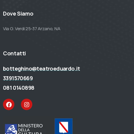
Dove Siamo
Via G. Verdi 25-37 Arzano, NA
Contatti
botteghino@teatroeduardo.it
3391570669
081 0140898