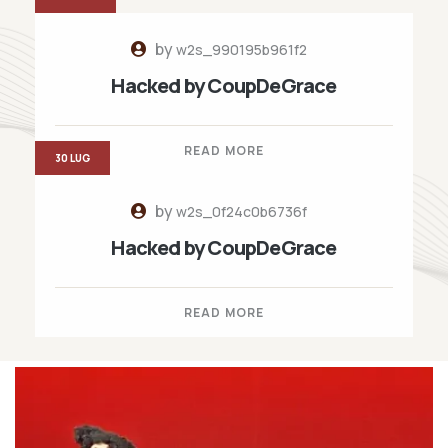
by
w2s_990195b961f2
Hacked by CoupDeGrace
READ MORE
30 LUG
by
w2s_0f24c0b6736f
Hacked by CoupDeGrace
READ MORE