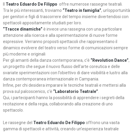
Il
Teatro Eduardo De Filippo
offre numerose rassegne teatrali.
Tra le più interessanti, troviamo
“Teatro in famiglia”
, un’opportunità
per genitori e figli di trascorrere del tempo insieme divertendosi con
spettacoli appositamente studiati per loro.
“Tracce dinamiche”
è invece una rassegna con una particolare
attenzione alla ricerca e alla sperimentazione di nuove forme
espressive. Verranno proposti spettacoli che rappresentano il
dinamico evolvere del teatro verso forme di comunicazioni sempre
più moderne e originali
Per gli amanti della danza contemporanea, c’è
“Revolution Dance”
,
un progetto che segue il nuovo flusso dell’arte coreutica e delle
svariate sperimentazioni con l’obiettivo di dare visibilità e lustro alla
danza contemporanea internazionale in Campania.
Infine, per chi desidera imparare le tecniche teatrali e mettersi alla
prova sul palcoscenico, c’è
“Laboratorio Teatrale”
.
Qui, i partecipanti hanno la possibilità di apprendere i segreti della
recitazione e della regia, collaborando alla creazione di uno
spettacolo.
Le rassegne del
Teatro Eduardo De Filippo
offrono una vasta
gamma di spettacoli e attività, creando un’esperienza teatrale