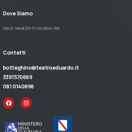
Dove Siamo
Via G. Verdi 25-37 Arzano, NA
Contatti
botteghino@teatroeduardo.it
3391570669
081 0140898