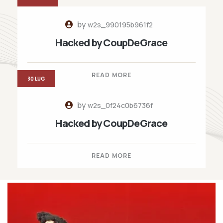
by
w2s_990195b961f2
Hacked by CoupDeGrace
READ MORE
30 LUG
by
w2s_0f24c0b6736f
Hacked by CoupDeGrace
READ MORE