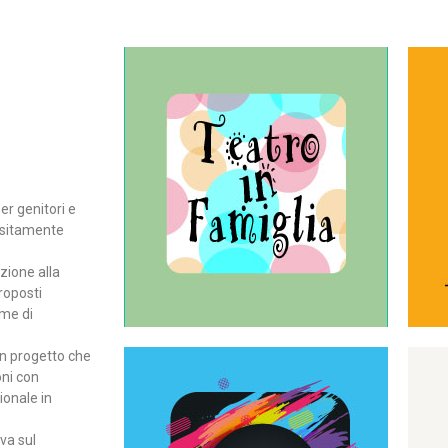
Continua
del teatro all’intera famiglia.
per far condividere e godere
rassegna di teatro concepita
er genitori e
Teatro In Famiglia è una
positamente
Teatro in famiglia
zione alla
roposti
rme di
un progetto che
oni con
ionale in
Continua
ova sul