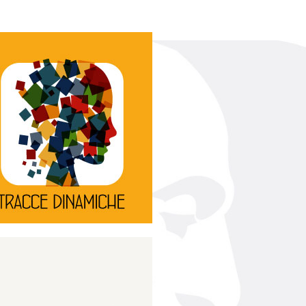
Continua
d’innovazione e sperimentale.
rassegna di teatro
Tracce Dinamiche è una
Tracce dinamiche
Continua