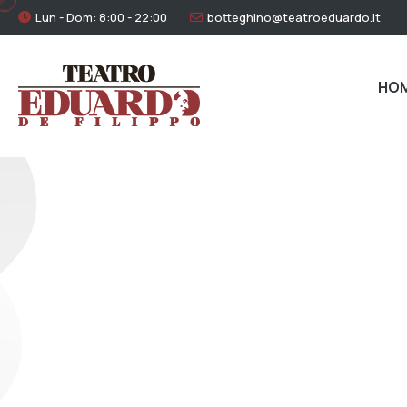
Lun - Dom: 8:00 - 22:00
botteghino@teatroeduardo.it
HO