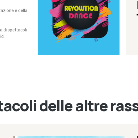
itazione e della
contemporanea – I Edizione
Rassegna di danza
Revolution Dance
di spettacoli
ci.
acoli delle altre ra