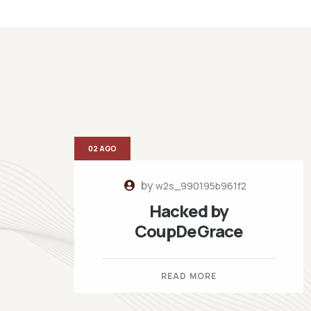
02 AGO
by
w2s_990195b961f2
Hacked by
CoupDeGrace
READ MORE