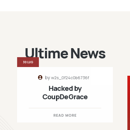
Ultime News
30 LUG
by
w2s_0f24c0b6736f
Hacked by
CoupDeGrace
READ MORE