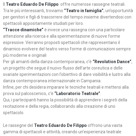
Il
Teatro Eduardo De Filippo
offre numerose rassegne teatrali.
Tra le più interessanti, troviamo
“Teatro in famiglia”
, un’opportunità
per genitori e figli di trascorrere del tempo insieme divertendosi con
spettacoli appositamente studiati per loro.
“Tracce dinamiche”
è invece una rassegna con una particolare
attenzione alla ricerca e alla sperimentazione di nuove forme
espressive. Verranno proposti spettacoli che rappresentano il
dinamico evolvere del teatro verso forme di comunicazioni sempre
più moderne e originali
Per gli amanti della danza contemporanea, c’è
“Revolution Dance”
,
un progetto che segue il nuovo flusso dell’arte coreutica e delle
svariate sperimentazioni con l’obiettivo di dare visibilità e lustro alla
danza contemporanea internazionale in Campania.
Infine, per chi desidera imparare le tecniche teatrali e mettersi alla
prova sul palcoscenico, c’è
“Laboratorio Teatrale”
.
Qui, i partecipanti hanno la possibilità di apprendere i segreti della
recitazione e della regia, collaborando alla creazione di uno
spettacolo.
Le rassegne del
Teatro Eduardo De Filippo
offrono una vasta
gamma di spettacoli e attività, creando un’esperienza teatrale