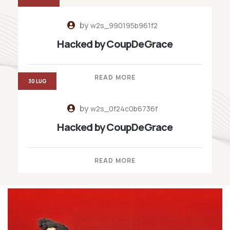
by
w2s_990195b961f2
Hacked by CoupDeGrace
READ MORE
30 LUG
by
w2s_0f24c0b6736f
Hacked by CoupDeGrace
READ MORE