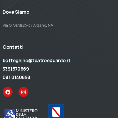
Dove Siamo
Via G. Verdi 25-37 Arzano, NA
Contatti
botteghino@teatroeduardo.it
3391570669
081 0140898