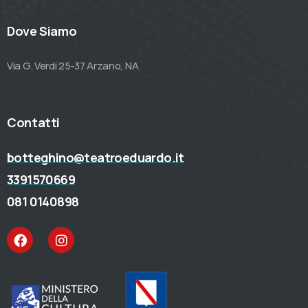
Dove Siamo
Via G. Verdi 25-37 Arzano, NA
Contatti
botteghino@teatroeduardo.it
3391570669
081 0140898