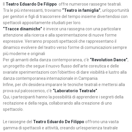
Il
Teatro Eduardo De Filippo
offre numerose rassegne teatrali.
Tra le più interessanti, troviamo
“Teatro in famiglia”
, un’opportunità
per genitori e figli di trascorrere del tempo insieme divertendosi con
spettacoli appositamente studiati per loro.
“Tracce dinamiche”
è invece una rassegna con una particolare
attenzione alla ricerca e alla sperimentazione di nuove forme
espressive. Verranno proposti spettacoli che rappresentano il
dinamico evolvere del teatro verso forme di comunicazioni sempre
più moderne e originali
Per gli amanti della danza contemporanea, c’è
“Revolution Dance”
,
un progetto che segue il nuovo flusso dell’arte coreutica e delle
svariate sperimentazioni con l’obiettivo di dare visibilità e lustro alla
danza contemporanea internazionale in Campania.
Infine, per chi desidera imparare le tecniche teatrali e mettersi alla
prova sul palcoscenico, c’è
“Laboratorio Teatrale”
.
Qui, i partecipanti hanno la possibilità di apprendere i segreti della
recitazione e della regia, collaborando alla creazione di uno
spettacolo.
Le rassegne del
Teatro Eduardo De Filippo
offrono una vasta
gamma di spettacoli e attività, creando un’esperienza teatrale