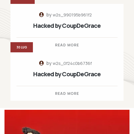
by
w2s_990195b961f2
Hacked by CoupDeGrace
READ MORE
30 LUG
by
w2s_0f24c0b6736f
Hacked by CoupDeGrace
READ MORE