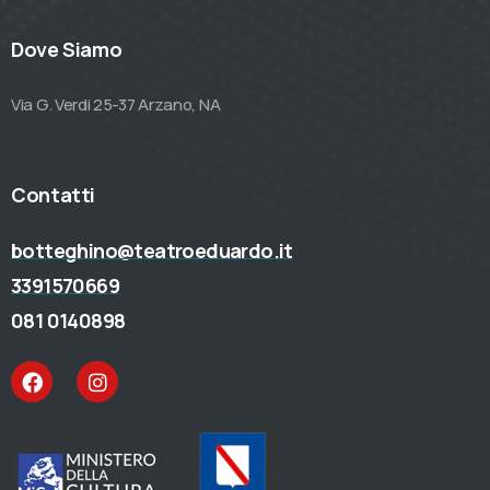
Dove Siamo
Via G. Verdi 25-37 Arzano, NA
Contatti
botteghino@teatroeduardo.it
3391570669
081 0140898