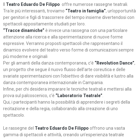
Il
Teatro Eduardo De Filippo
offre numerose rassegne teatrali.
Tra le più interessanti, troviamo
“Teatro in famiglia”
, un’opportunità
per genitori e figli di trascorrere del tempo insieme divertendosi con
spettacoli appositamente studiati per loro.
“Tracce dinamiche”
è invece una rassegna con una particolare
attenzione alla ricerca e alla sperimentazione di nuove forme
espressive. Verranno proposti spettacoli che rappresentano il
dinamico evolvere del teatro verso forme di comunicazioni sempre
più moderne e originali
Per gli amanti della danza contemporanea, c’è
“Revolution Dance”
,
un progetto che segue il nuovo flusso dell’arte coreutica e delle
svariate sperimentazioni con l’obiettivo di dare visibilità e lustro alla
danza contemporanea internazionale in Campania.
Infine, per chi desidera imparare le tecniche teatrali e mettersi alla
prova sul palcoscenico, c’è
“Laboratorio Teatrale”
.
Qui, i partecipanti hanno la possibilità di apprendere i segreti della
recitazione e della regia, collaborando alla creazione di uno
spettacolo.
Le rassegne del
Teatro Eduardo De Filippo
offrono una vasta
gamma di spettacoli e attività, creando un’esperienza teatrale