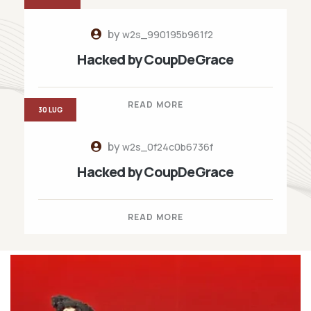
by
w2s_990195b961f2
Hacked by CoupDeGrace
READ MORE
30 LUG
by
w2s_0f24c0b6736f
Hacked by CoupDeGrace
READ MORE