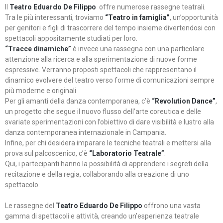
Il
Teatro Eduardo De Filippo
offre numerose rassegne teatrali.
Tra le più interessanti, troviamo
“Teatro in famiglia”
, un’opportunità
per genitori e figli di trascorrere del tempo insieme divertendosi con
spettacoli appositamente studiati per loro.
“Tracce dinamiche”
è invece una rassegna con una particolare
attenzione alla ricerca e alla sperimentazione di nuove forme
espressive. Verranno proposti spettacoli che rappresentano il
dinamico evolvere del teatro verso forme di comunicazioni sempre
più moderne e originali
Per gli amanti della danza contemporanea, c’è
“Revolution Dance”
,
un progetto che segue il nuovo flusso dell’arte coreutica e delle
svariate sperimentazioni con l’obiettivo di dare visibilità e lustro alla
danza contemporanea internazionale in Campania.
Infine, per chi desidera imparare le tecniche teatrali e mettersi alla
prova sul palcoscenico, c’è
“Laboratorio Teatrale”
.
Qui, i partecipanti hanno la possibilità di apprendere i segreti della
recitazione e della regia, collaborando alla creazione di uno
spettacolo.
Le rassegne del
Teatro Eduardo De Filippo
offrono una vasta
gamma di spettacoli e attività, creando un’esperienza teatrale