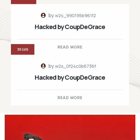
by
w2s_990195b961f2
Hacked by CoupDeGrace
READ MORE
30 LUG
by
w2s_0f24c0b6736f
Hacked by CoupDeGrace
READ MORE