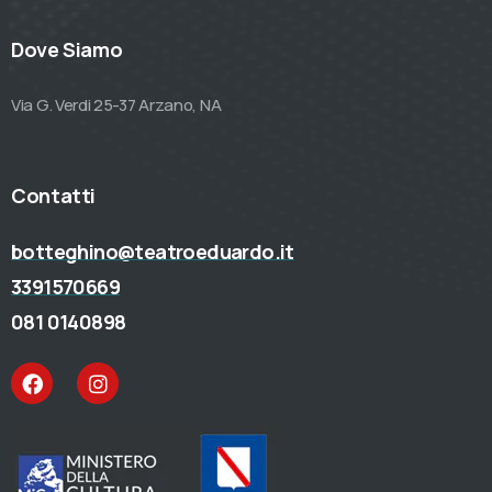
Dove Siamo
Via G. Verdi 25-37 Arzano, NA
Contatti
botteghino@teatroeduardo.it
3391570669
081 0140898