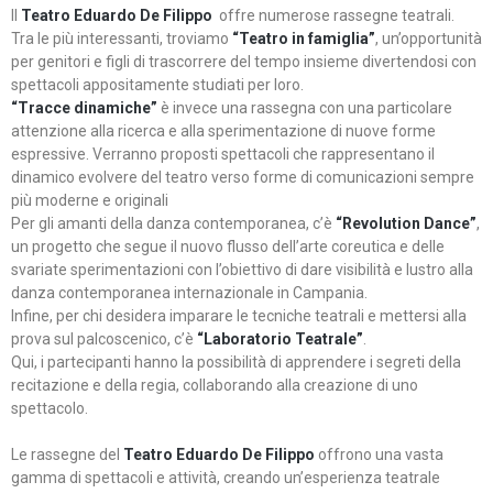
Il
Teatro Eduardo De Filippo
offre numerose rassegne teatrali.
Tra le più interessanti, troviamo
“Teatro in famiglia”
, un’opportunità
per genitori e figli di trascorrere del tempo insieme divertendosi con
spettacoli appositamente studiati per loro.
“Tracce dinamiche”
è invece una rassegna con una particolare
attenzione alla ricerca e alla sperimentazione di nuove forme
espressive. Verranno proposti spettacoli che rappresentano il
dinamico evolvere del teatro verso forme di comunicazioni sempre
più moderne e originali
Per gli amanti della danza contemporanea, c’è
“Revolution Dance”
,
un progetto che segue il nuovo flusso dell’arte coreutica e delle
svariate sperimentazioni con l’obiettivo di dare visibilità e lustro alla
danza contemporanea internazionale in Campania.
Infine, per chi desidera imparare le tecniche teatrali e mettersi alla
prova sul palcoscenico, c’è
“Laboratorio Teatrale”
.
Qui, i partecipanti hanno la possibilità di apprendere i segreti della
recitazione e della regia, collaborando alla creazione di uno
spettacolo.
Le rassegne del
Teatro Eduardo De Filippo
offrono una vasta
gamma di spettacoli e attività, creando un’esperienza teatrale