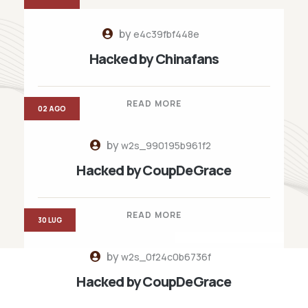
by
e4c39fbf448e
Hacked by Chinafans
READ MORE
02 AGO
by
w2s_990195b961f2
Hacked by CoupDeGrace
READ MORE
30 LUG
by
w2s_0f24c0b6736f
Hacked by CoupDeGrace