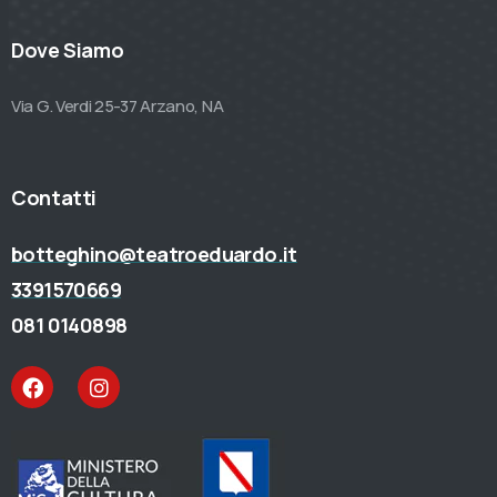
Dove Siamo
Via G. Verdi 25-37 Arzano, NA
Contatti
botteghino@teatroeduardo.it
3391570669
081 0140898