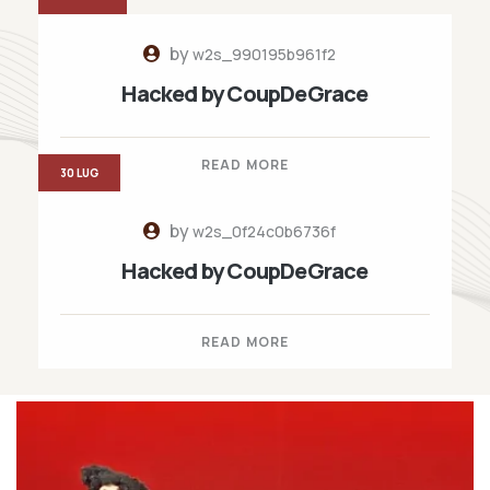
by
w2s_990195b961f2
Hacked by CoupDeGrace
READ MORE
30 LUG
by
w2s_0f24c0b6736f
Hacked by CoupDeGrace
READ MORE