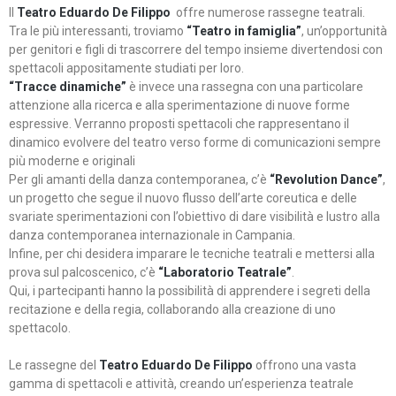
Il
Teatro Eduardo De Filippo
offre numerose rassegne teatrali.
Tra le più interessanti, troviamo
“Teatro in famiglia”
, un’opportunità
per genitori e figli di trascorrere del tempo insieme divertendosi con
spettacoli appositamente studiati per loro.
“Tracce dinamiche”
è invece una rassegna con una particolare
attenzione alla ricerca e alla sperimentazione di nuove forme
espressive. Verranno proposti spettacoli che rappresentano il
dinamico evolvere del teatro verso forme di comunicazioni sempre
più moderne e originali
Per gli amanti della danza contemporanea, c’è
“Revolution Dance”
,
un progetto che segue il nuovo flusso dell’arte coreutica e delle
svariate sperimentazioni con l’obiettivo di dare visibilità e lustro alla
danza contemporanea internazionale in Campania.
Infine, per chi desidera imparare le tecniche teatrali e mettersi alla
prova sul palcoscenico, c’è
“Laboratorio Teatrale”
.
Qui, i partecipanti hanno la possibilità di apprendere i segreti della
recitazione e della regia, collaborando alla creazione di uno
spettacolo.
Le rassegne del
Teatro Eduardo De Filippo
offrono una vasta
gamma di spettacoli e attività, creando un’esperienza teatrale