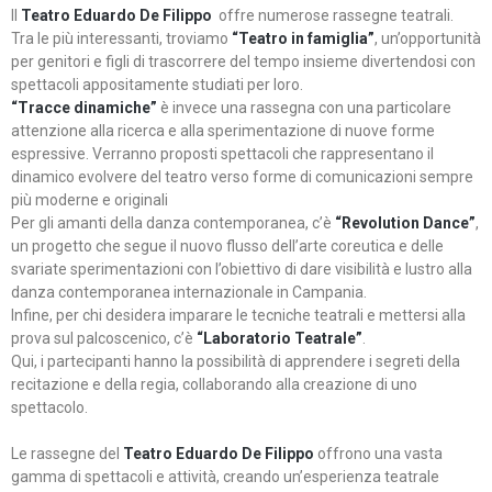
Il
Teatro Eduardo De Filippo
offre numerose rassegne teatrali.
Tra le più interessanti, troviamo
“Teatro in famiglia”
, un’opportunità
per genitori e figli di trascorrere del tempo insieme divertendosi con
spettacoli appositamente studiati per loro.
“Tracce dinamiche”
è invece una rassegna con una particolare
attenzione alla ricerca e alla sperimentazione di nuove forme
espressive. Verranno proposti spettacoli che rappresentano il
dinamico evolvere del teatro verso forme di comunicazioni sempre
più moderne e originali
Per gli amanti della danza contemporanea, c’è
“Revolution Dance”
,
un progetto che segue il nuovo flusso dell’arte coreutica e delle
svariate sperimentazioni con l’obiettivo di dare visibilità e lustro alla
danza contemporanea internazionale in Campania.
Infine, per chi desidera imparare le tecniche teatrali e mettersi alla
prova sul palcoscenico, c’è
“Laboratorio Teatrale”
.
Qui, i partecipanti hanno la possibilità di apprendere i segreti della
recitazione e della regia, collaborando alla creazione di uno
spettacolo.
Le rassegne del
Teatro Eduardo De Filippo
offrono una vasta
gamma di spettacoli e attività, creando un’esperienza teatrale