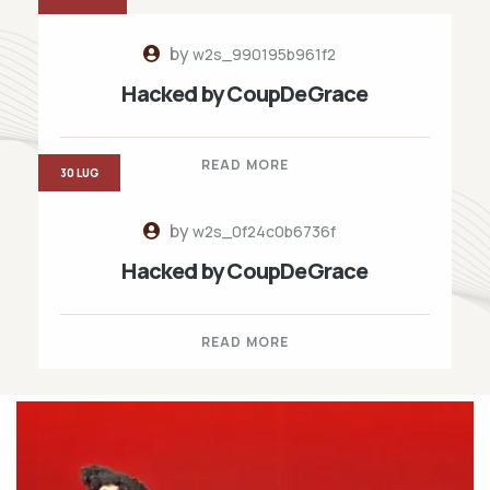
by
w2s_990195b961f2
Hacked by CoupDeGrace
READ MORE
30 LUG
by
w2s_0f24c0b6736f
Hacked by CoupDeGrace
READ MORE