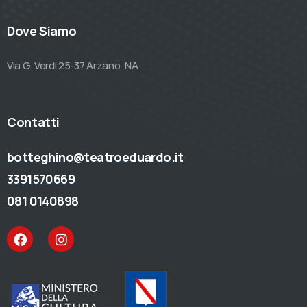
Dove Siamo
Via G. Verdi 25-37 Arzano, NA
Contatti
botteghino@teatroeduardo.it
3391570669
081 0140898