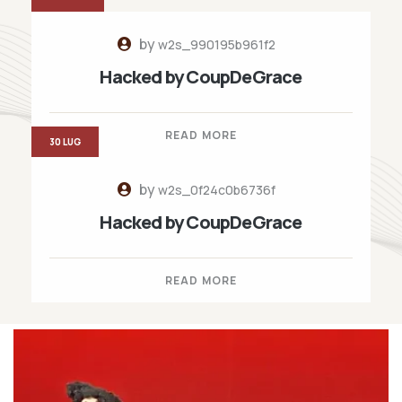
by
w2s_990195b961f2
Hacked by CoupDeGrace
READ MORE
30 LUG
by
w2s_0f24c0b6736f
Hacked by CoupDeGrace
READ MORE