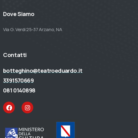
Dove Siamo
Via G. Verdi 25-37 Arzano, NA
Contatti
botteghino@teatroeduardo.it
3391570669
081 0140898