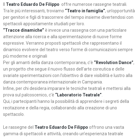
Il
Teatro Eduardo De Filippo
offre numerose rassegne teatrali.
Tra le più interessanti, troviamo
“Teatro in famiglia”
, un’opportunità
per genitori e figli di trascorrere del tempo insieme divertendosi con
spettacoli appositamente studiati per loro.
“Tracce dinamiche”
è invece una rassegna con una particolare
attenzione alla ricerca e alla sperimentazione di nuove forme
espressive. Verranno proposti spettacoli che rappresentano il
dinamico evolvere del teatro verso forme di comunicazioni sempre
più moderne e originali
Per gli amanti della danza contemporanea, c’è
“Revolution Dance”
,
un progetto che segue il nuovo flusso dell’arte coreutica e delle
svariate sperimentazioni con l’obiettivo di dare visibilità e lustro alla
danza contemporanea internazionale in Campania.
Infine, per chi desidera imparare le tecniche teatrali e mettersi alla
prova sul palcoscenico, c’è
“Laboratorio Teatrale”
.
Qui, i partecipanti hanno la possibilità di apprendere i segreti della
recitazione e della regia, collaborando alla creazione di uno
spettacolo.
Le rassegne del
Teatro Eduardo De Filippo
offrono una vasta
gamma di spettacoli e attività, creando un’esperienza teatrale