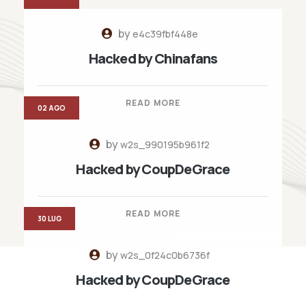
by
e4c39fbf448e
Hacked by Chinafans
READ MORE
02 AGO
by
w2s_990195b961f2
Hacked by CoupDeGrace
READ MORE
30 LUG
by
w2s_0f24c0b6736f
Hacked by CoupDeGrace