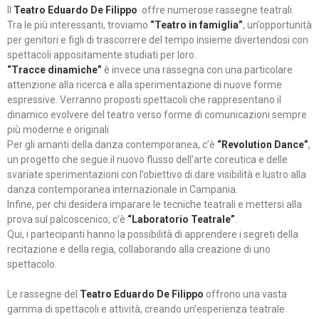
Il
Teatro Eduardo De Filippo
offre numerose rassegne teatrali.
Tra le più interessanti, troviamo
“Teatro in famiglia”
, un’opportunità
per genitori e figli di trascorrere del tempo insieme divertendosi con
spettacoli appositamente studiati per loro.
“Tracce dinamiche”
è invece una rassegna con una particolare
attenzione alla ricerca e alla sperimentazione di nuove forme
espressive. Verranno proposti spettacoli che rappresentano il
dinamico evolvere del teatro verso forme di comunicazioni sempre
più moderne e originali
Per gli amanti della danza contemporanea, c’è
“Revolution Dance”
,
un progetto che segue il nuovo flusso dell’arte coreutica e delle
svariate sperimentazioni con l’obiettivo di dare visibilità e lustro alla
danza contemporanea internazionale in Campania.
Infine, per chi desidera imparare le tecniche teatrali e mettersi alla
prova sul palcoscenico, c’è
“Laboratorio Teatrale”
.
Qui, i partecipanti hanno la possibilità di apprendere i segreti della
recitazione e della regia, collaborando alla creazione di uno
spettacolo.
Le rassegne del
Teatro Eduardo De Filippo
offrono una vasta
gamma di spettacoli e attività, creando un’esperienza teatrale