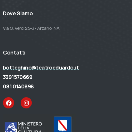
Dove Siamo
Via G. Verdi 25-37 Arzano, NA
Contatti
botteghino@teatroeduardo.it
3391570669
081 0140898