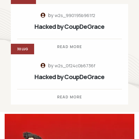
by
w2s_990195b961f2
Hacked by CoupDeGrace
READ MORE
30 LUG
by
w2s_0f24c0b6736f
Hacked by CoupDeGrace
READ MORE