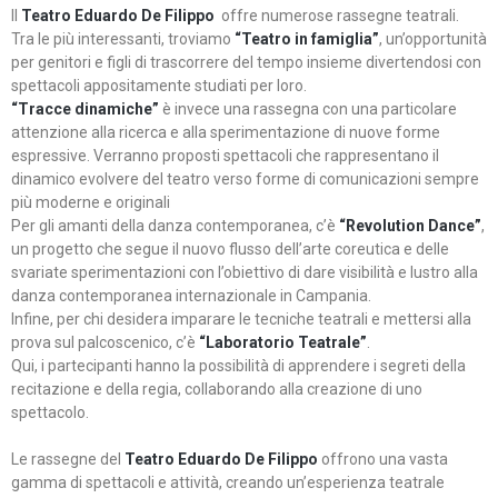
Il
Teatro Eduardo De Filippo
offre numerose rassegne teatrali.
Tra le più interessanti, troviamo
“Teatro in famiglia”
, un’opportunità
per genitori e figli di trascorrere del tempo insieme divertendosi con
spettacoli appositamente studiati per loro.
“Tracce dinamiche”
è invece una rassegna con una particolare
attenzione alla ricerca e alla sperimentazione di nuove forme
espressive. Verranno proposti spettacoli che rappresentano il
dinamico evolvere del teatro verso forme di comunicazioni sempre
più moderne e originali
Per gli amanti della danza contemporanea, c’è
“Revolution Dance”
,
un progetto che segue il nuovo flusso dell’arte coreutica e delle
svariate sperimentazioni con l’obiettivo di dare visibilità e lustro alla
danza contemporanea internazionale in Campania.
Infine, per chi desidera imparare le tecniche teatrali e mettersi alla
prova sul palcoscenico, c’è
“Laboratorio Teatrale”
.
Qui, i partecipanti hanno la possibilità di apprendere i segreti della
recitazione e della regia, collaborando alla creazione di uno
spettacolo.
Le rassegne del
Teatro Eduardo De Filippo
offrono una vasta
gamma di spettacoli e attività, creando un’esperienza teatrale