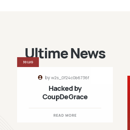
Ultime News
30 LUG
by
w2s_0f24c0b6736f
Hacked by
CoupDeGrace
READ MORE