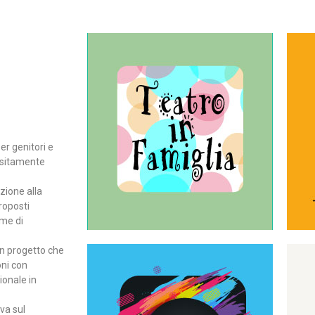
Continua
del teatro all’intera famiglia.
per far condividere e godere
rassegna di teatro concepita
er genitori e
Teatro In Famiglia è una
positamente
Teatro in famiglia
zione alla
roposti
rme di
un progetto che
oni con
ionale in
Continua
ova sul