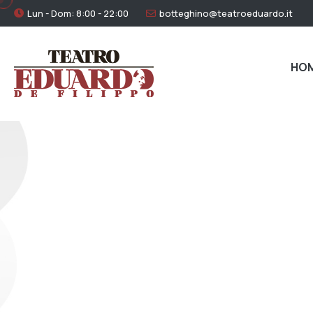
Lun - Dom: 8:00 - 22:00
botteghino@teatroeduardo.it
HO