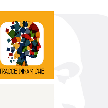
Continua
d’innovazione e sperimentale.
rassegna di teatro
Tracce Dinamiche è una
Tracce dinamiche
Continua