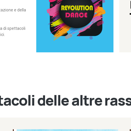
itazione e della
contemporanea – I Edizione
Rassegna di danza
Revolution Dance
di spettacoli
ci.
acoli delle altre ra