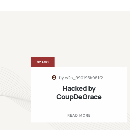
02 AGO
by
w2s_990195b961f2
Hacked by
CoupDeGrace
READ MORE