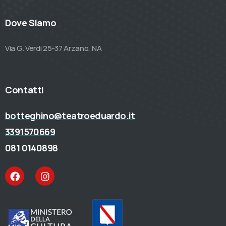
Dove Siamo
Via G. Verdi 25-37 Arzano, NA
Contatti
botteghino@teatroeduardo.it
3391570669
081 0140898