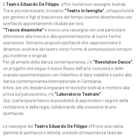
Il
Teatro Eduardo De Filippo
offre numerose rassegne teatrali.
Tra le più interessanti, troviamo
“Teatro in famiglia”
, un’opportunità
per genitori e figli di trascorrere del tempo insieme divertendosi con
spettacoli appositamente studiati per loro.
“Tracce dinamiche”
è invece una rassegna con una particolare
attenzione alla ricerca e alla sperimentazione di nuove forme
espressive. Verranno proposti spettacoli che rappresentano il
dinamico evolvere del teatro verso forme di comunicazioni sempre
più moderne e originali
Per gli amanti della danza contemporanea, c’è
“Revolution Dance”
,
un progetto che segue il nuovo flusso dell’arte coreutica e delle
svariate sperimentazioni con l’obiettivo di dare visibilità e lustro alla
danza contemporanea internazionale in Campania.
Infine, per chi desidera imparare le tecniche teatrali e mettersi alla
prova sul palcoscenico, c’è
“Laboratorio Teatrale”
.
Qui, i partecipanti hanno la possibilità di apprendere i segreti della
recitazione e della regia, collaborando alla creazione di uno
spettacolo.
Le rassegne del
Teatro Eduardo De Filippo
offrono una vasta
gamma di spettacoli e attività, creando un’esperienza teatrale