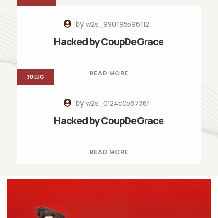
by
w2s_990195b961f2
Hacked by CoupDeGrace
READ MORE
30 LUG
by
w2s_0f24c0b6736f
Hacked by CoupDeGrace
READ MORE