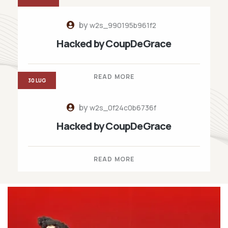
by
w2s_990195b961f2
Hacked by CoupDeGrace
READ MORE
30 LUG
by
w2s_0f24c0b6736f
Hacked by CoupDeGrace
READ MORE