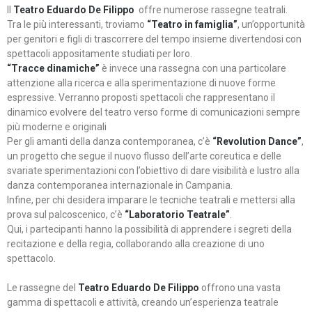
Il
Teatro Eduardo De Filippo
offre numerose rassegne teatrali.
Tra le più interessanti, troviamo
“Teatro in famiglia”
, un’opportunità
per genitori e figli di trascorrere del tempo insieme divertendosi con
spettacoli appositamente studiati per loro.
“Tracce dinamiche”
è invece una rassegna con una particolare
attenzione alla ricerca e alla sperimentazione di nuove forme
espressive. Verranno proposti spettacoli che rappresentano il
dinamico evolvere del teatro verso forme di comunicazioni sempre
più moderne e originali
Per gli amanti della danza contemporanea, c’è
“Revolution Dance”
,
un progetto che segue il nuovo flusso dell’arte coreutica e delle
svariate sperimentazioni con l’obiettivo di dare visibilità e lustro alla
danza contemporanea internazionale in Campania.
Infine, per chi desidera imparare le tecniche teatrali e mettersi alla
prova sul palcoscenico, c’è
“Laboratorio Teatrale”
.
Qui, i partecipanti hanno la possibilità di apprendere i segreti della
recitazione e della regia, collaborando alla creazione di uno
spettacolo.
Le rassegne del
Teatro Eduardo De Filippo
offrono una vasta
gamma di spettacoli e attività, creando un’esperienza teatrale