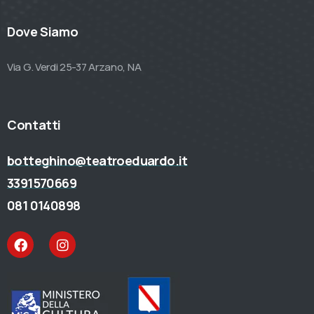
Dove Siamo
Via G. Verdi 25-37 Arzano, NA
Contatti
botteghino@teatroeduardo.it
3391570669
081 0140898