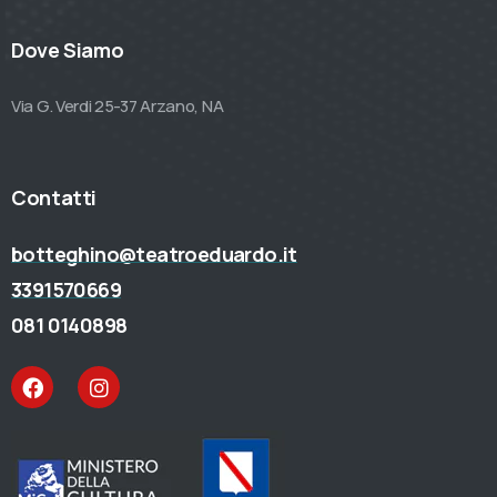
Dove Siamo
Via G. Verdi 25-37 Arzano, NA
Contatti
botteghino@teatroeduardo.it
3391570669
081 0140898