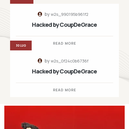
by
w2s_990195b961f2
Hacked by CoupDeGrace
READ MORE
30 LUG
by
w2s_0f24c0b6736f
Hacked by CoupDeGrace
READ MORE