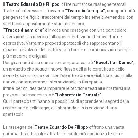
Il
Teatro Eduardo De Filippo
offre numerose rassegne teatrali.
Tra le più interessanti, troviamo
“Teatro in famiglia”
, un’opportunità
per genitori e figli di trascorrere del tempo insieme divertendosi con
spettacoli appositamente studiati per loro.
“Tracce dinamiche”
è invece una rassegna con una particolare
attenzione alla ricerca e alla sperimentazione di nuove forme
espressive. Verranno proposti spettacoli che rappresentano il
dinamico evolvere del teatro verso forme di comunicazioni sempre
più moderne e originali
Per gli amanti della danza contemporanea, c’è
“Revolution Dance”
,
un progetto che segue il nuovo flusso dell’arte coreutica e delle
svariate sperimentazioni con l’obiettivo di dare visibilità e lustro alla
danza contemporanea internazionale in Campania.
Infine, per chi desidera imparare le tecniche teatrali e mettersi alla
prova sul palcoscenico, c’è
“Laboratorio Teatrale”
.
Qui, i partecipanti hanno la possibilità di apprendere i segreti della
recitazione e della regia, collaborando alla creazione di uno
spettacolo.
Le rassegne del
Teatro Eduardo De Filippo
offrono una vasta
gamma di spettacoli e attività, creando un’esperienza teatrale