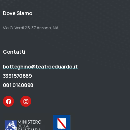
Dove Siamo
Via G. Verdi 25-37 Arzano, NA
Contatti
botteghino@teatroeduardo.it
3391570669
081 0140898