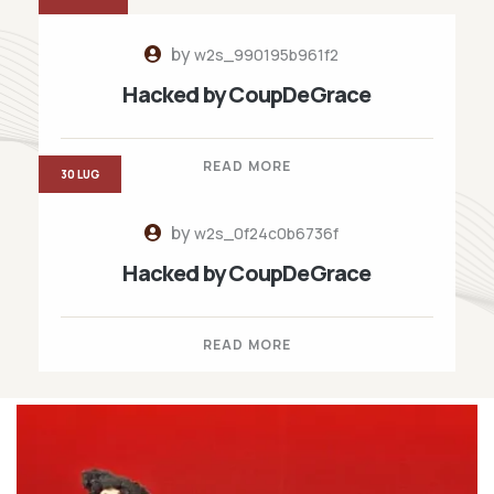
by
w2s_990195b961f2
Hacked by CoupDeGrace
READ MORE
30 LUG
by
w2s_0f24c0b6736f
Hacked by CoupDeGrace
READ MORE