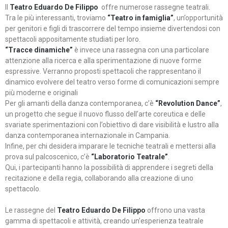
Il
Teatro Eduardo De Filippo
offre numerose rassegne teatrali.
Tra le più interessanti, troviamo
“Teatro in famiglia”
, un’opportunità
per genitori e figli di trascorrere del tempo insieme divertendosi con
spettacoli appositamente studiati per loro.
“Tracce dinamiche”
è invece una rassegna con una particolare
attenzione alla ricerca e alla sperimentazione di nuove forme
espressive. Verranno proposti spettacoli che rappresentano il
dinamico evolvere del teatro verso forme di comunicazioni sempre
più moderne e originali
Per gli amanti della danza contemporanea, c’è
“Revolution Dance”
,
un progetto che segue il nuovo flusso dell’arte coreutica e delle
svariate sperimentazioni con l’obiettivo di dare visibilità e lustro alla
danza contemporanea internazionale in Campania.
Infine, per chi desidera imparare le tecniche teatrali e mettersi alla
prova sul palcoscenico, c’è
“Laboratorio Teatrale”
.
Qui, i partecipanti hanno la possibilità di apprendere i segreti della
recitazione e della regia, collaborando alla creazione di uno
spettacolo.
Le rassegne del
Teatro Eduardo De Filippo
offrono una vasta
gamma di spettacoli e attività, creando un’esperienza teatrale