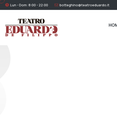
Lun - Dom: 8:00 - 22:00
botteghino@teatroeduardo.it
HO