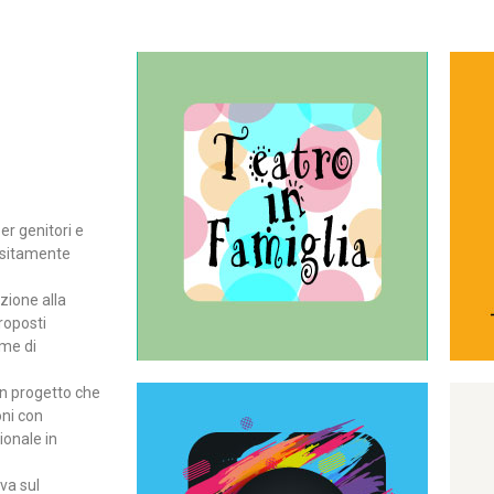
Continua
del teatro all’intera famiglia.
per far condividere e godere
rassegna di teatro concepita
er genitori e
Teatro In Famiglia è una
positamente
Teatro in famiglia
zione alla
roposti
rme di
un progetto che
oni con
ionale in
Continua
ova sul