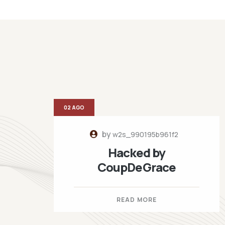
02 AGO
by
w2s_990195b961f2
Hacked by
CoupDeGrace
READ MORE