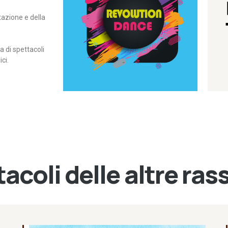
itazione e della
contemporanea – I Edizione
Rassegna di danza
Revolution Dance
di spettacoli
ci.
acoli delle altre ra