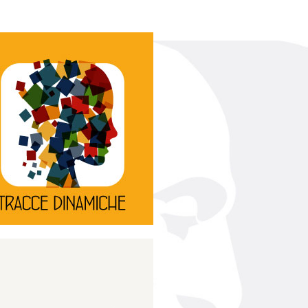
Continua
d’innovazione e sperimentale.
rassegna di teatro
Tracce Dinamiche è una
Tracce dinamiche
Continua