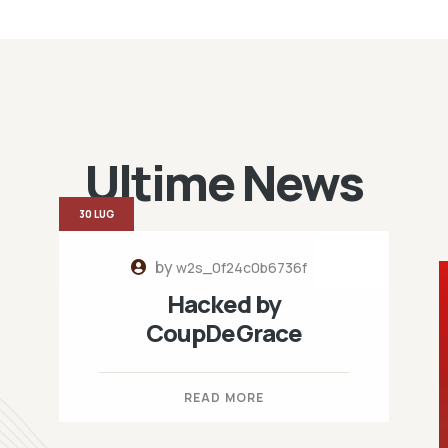
Ultime News
30 LUG
by
w2s_0f24c0b6736f
Hacked by
CoupDeGrace
READ MORE