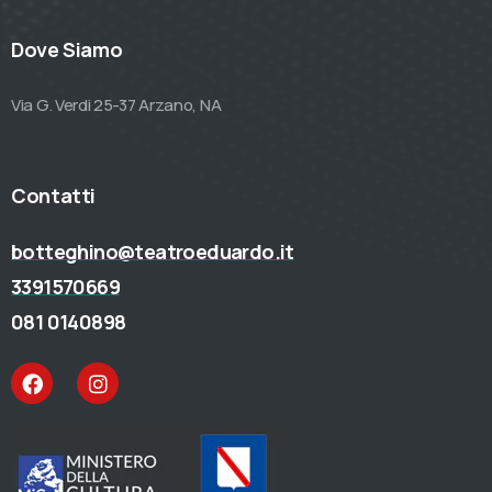
Dove Siamo
Via G. Verdi 25-37 Arzano, NA
Contatti
botteghino@teatroeduardo.it
3391570669
081 0140898