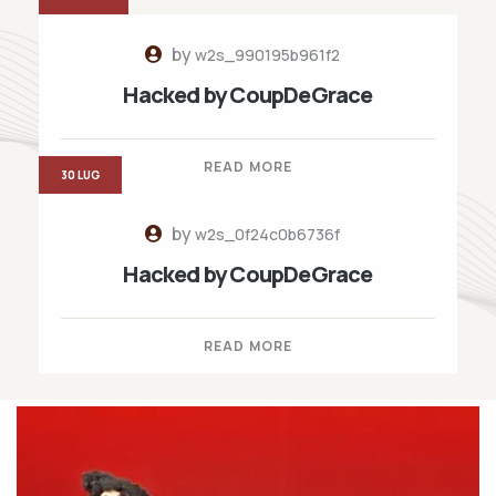
by
w2s_990195b961f2
Hacked by CoupDeGrace
READ MORE
30 LUG
by
w2s_0f24c0b6736f
Hacked by CoupDeGrace
READ MORE