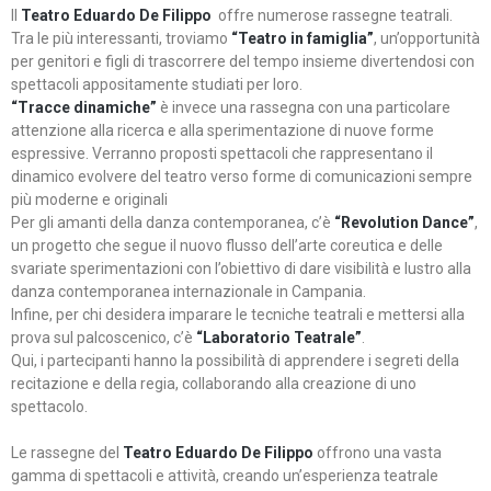
Il
Teatro Eduardo De Filippo
offre numerose rassegne teatrali.
Tra le più interessanti, troviamo
“Teatro in famiglia”
, un’opportunità
per genitori e figli di trascorrere del tempo insieme divertendosi con
spettacoli appositamente studiati per loro.
“Tracce dinamiche”
è invece una rassegna con una particolare
attenzione alla ricerca e alla sperimentazione di nuove forme
espressive. Verranno proposti spettacoli che rappresentano il
dinamico evolvere del teatro verso forme di comunicazioni sempre
più moderne e originali
Per gli amanti della danza contemporanea, c’è
“Revolution Dance”
,
un progetto che segue il nuovo flusso dell’arte coreutica e delle
svariate sperimentazioni con l’obiettivo di dare visibilità e lustro alla
danza contemporanea internazionale in Campania.
Infine, per chi desidera imparare le tecniche teatrali e mettersi alla
prova sul palcoscenico, c’è
“Laboratorio Teatrale”
.
Qui, i partecipanti hanno la possibilità di apprendere i segreti della
recitazione e della regia, collaborando alla creazione di uno
spettacolo.
Le rassegne del
Teatro Eduardo De Filippo
offrono una vasta
gamma di spettacoli e attività, creando un’esperienza teatrale