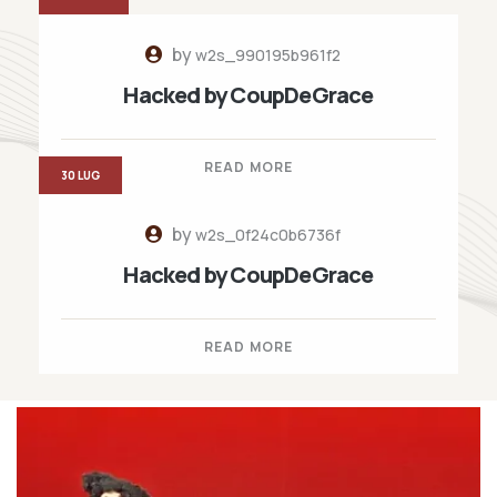
by
w2s_990195b961f2
Hacked by CoupDeGrace
READ MORE
30 LUG
by
w2s_0f24c0b6736f
Hacked by CoupDeGrace
READ MORE