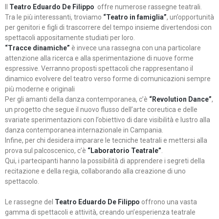
Il
Teatro Eduardo De Filippo
offre numerose rassegne teatrali.
Tra le più interessanti, troviamo
“Teatro in famiglia”
, un’opportunità
per genitori e figli di trascorrere del tempo insieme divertendosi con
spettacoli appositamente studiati per loro.
“Tracce dinamiche”
è invece una rassegna con una particolare
attenzione alla ricerca e alla sperimentazione di nuove forme
espressive. Verranno proposti spettacoli che rappresentano il
dinamico evolvere del teatro verso forme di comunicazioni sempre
più moderne e originali
Per gli amanti della danza contemporanea, c’è
“Revolution Dance”
,
un progetto che segue il nuovo flusso dell’arte coreutica e delle
svariate sperimentazioni con l’obiettivo di dare visibilità e lustro alla
danza contemporanea internazionale in Campania.
Infine, per chi desidera imparare le tecniche teatrali e mettersi alla
prova sul palcoscenico, c’è
“Laboratorio Teatrale”
.
Qui, i partecipanti hanno la possibilità di apprendere i segreti della
recitazione e della regia, collaborando alla creazione di uno
spettacolo.
Le rassegne del
Teatro Eduardo De Filippo
offrono una vasta
gamma di spettacoli e attività, creando un’esperienza teatrale