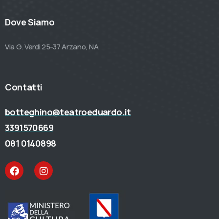
Dove Siamo
Via G. Verdi 25-37 Arzano, NA
Contatti
botteghino@teatroeduardo.it
3391570669
081 0140898