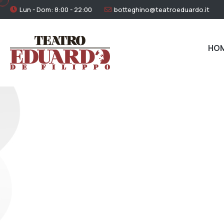
Lun - Dom: 8:00 - 22:00
botteghino@teatroeduardo.it
HO