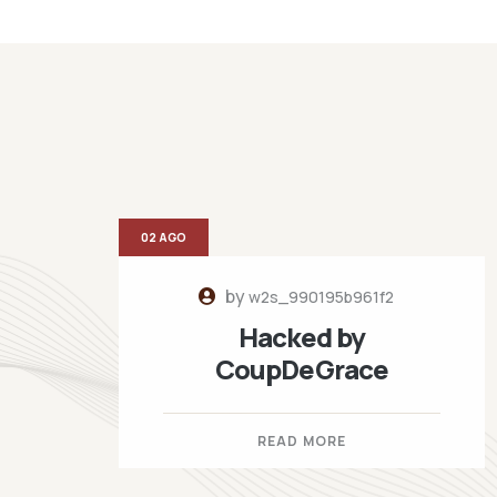
02 AGO
by
w2s_990195b961f2
Hacked by
CoupDeGrace
READ MORE