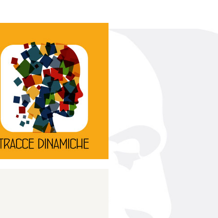
Continua
d’innovazione e sperimentale.
rassegna di teatro
Tracce Dinamiche è una
Tracce dinamiche
Continua