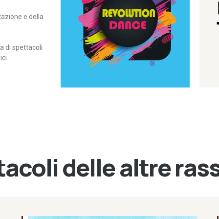
itazione e della
contemporanea – I Edizione
Rassegna di danza
Revolution Dance
di spettacoli
ci.
acoli delle altre ra