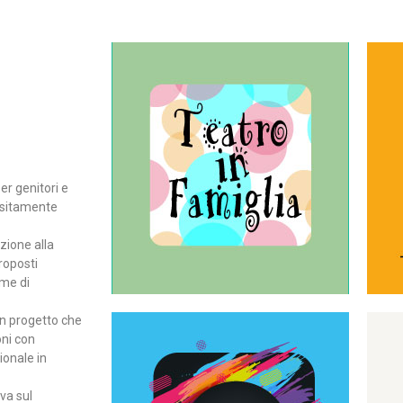
Continua
del teatro all’intera famiglia.
per far condividere e godere
rassegna di teatro concepita
er genitori e
Teatro In Famiglia è una
positamente
Teatro in famiglia
zione alla
roposti
rme di
un progetto che
oni con
ionale in
Continua
ova sul