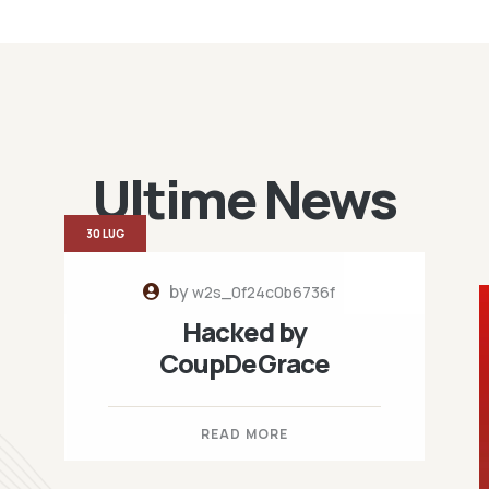
Ultime News
30 LUG
by
w2s_0f24c0b6736f
Hacked by
CoupDeGrace
READ MORE