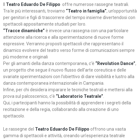
Il
Teatro Eduardo De Filippo
offre numerose rassegne teatrali.
Tra le più interessanti, troviamo
“Teatro in famiglia”
, un’opportunità
per genitori e figli di trascorrere del tempo insieme divertendosi con
spettacoli appositamente studiati per loro.
“Tracce dinamiche”
è invece una rassegna con una particolare
attenzione alla ricerca e alla sperimentazione di nuove forme
espressive. Verranno proposti spettacoli che rappresentano il
dinamico evolvere del teatro verso forme di comunicazioni sempre
più moderne e originali
Per gli amanti della danza contemporanea, c’è
“Revolution Dance”
,
un progetto che segue il nuovo flusso dell’arte coreutica e delle
svariate sperimentazioni con l’obiettivo di dare visibilità e lustro alla
danza contemporanea internazionale in Campania.
Infine, per chi desidera imparare le tecniche teatrali e mettersi alla
prova sul palcoscenico, c’è
“Laboratorio Teatrale”
.
Qui, i partecipanti hanno la possibilità di apprendere i segreti della
recitazione e della regia, collaborando alla creazione di uno
spettacolo.
Le rassegne del
Teatro Eduardo De Filippo
offrono una vasta
gamma di spettacoli e attività, creando un’esperienza teatrale