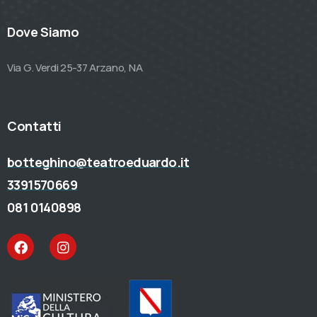
Dove Siamo
Via G. Verdi 25-37 Arzano, NA
Contatti
botteghino@teatroeduardo.it
3391570669
081 0140898