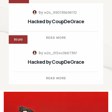
by
w2s_990195b961f2
Hacked by CoupDeGrace
READ MORE
30 LUG
by
w2s_0f24c0b6736f
Hacked by CoupDeGrace
READ MORE