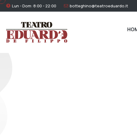
Lun - Dom: 8:00 - 22:00
botteghino@teatroeduardo.it
HO