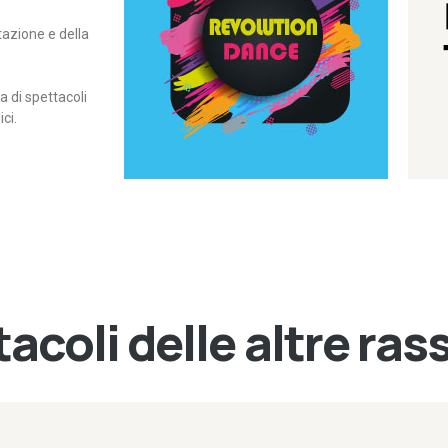
itazione e della
contemporanea – I Edizione
Rassegna di danza
Revolution Dance
di spettacoli
ci.
acoli delle altre ra