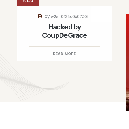
30 LUG
by
w2s_0f24c0b6736f
Hacked by
CoupDeGrace
READ MORE