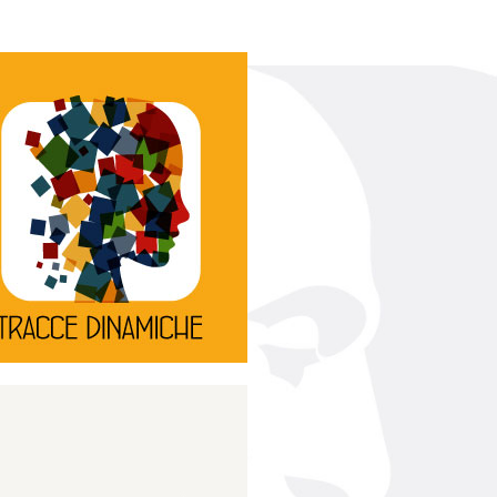
Continua
d’innovazione e sperimentale.
rassegna di teatro
Tracce Dinamiche è una
Tracce dinamiche
Continua