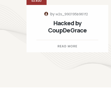
02 AGO
by
w2s_990195b961f2
Hacked by
CoupDeGrace
READ MORE