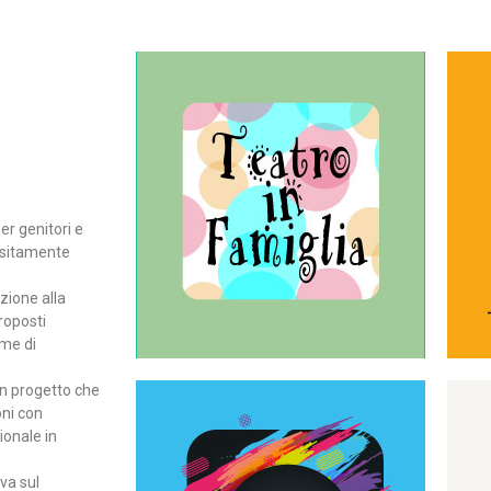
Continua
del teatro all’intera famiglia.
per far condividere e godere
rassegna di teatro concepita
er genitori e
Teatro In Famiglia è una
positamente
Teatro in famiglia
zione alla
roposti
rme di
un progetto che
oni con
ionale in
Continua
ova sul