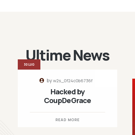
Ultime News
30 LUG
by
w2s_0f24c0b6736f
Hacked by
CoupDeGrace
READ MORE