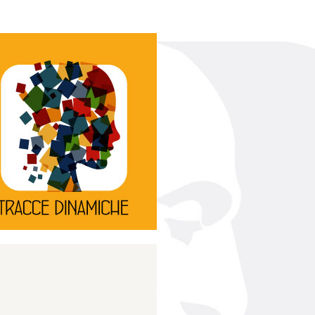
Continua
d’innovazione e sperimentale.
rassegna di teatro
Tracce Dinamiche è una
Tracce dinamiche
Continua