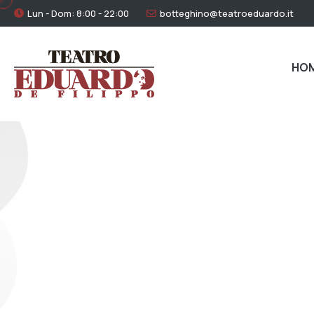
Lun - Dom: 8:00 - 22:00
botteghino@teatroeduardo.it
HO