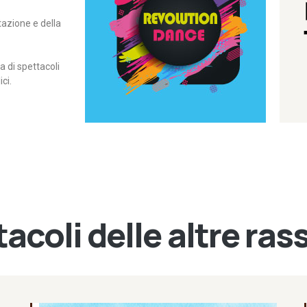
itazione e della
contemporanea – I Edizione
Rassegna di danza
Revolution Dance
di spettacoli
ci.
acoli delle altre ra