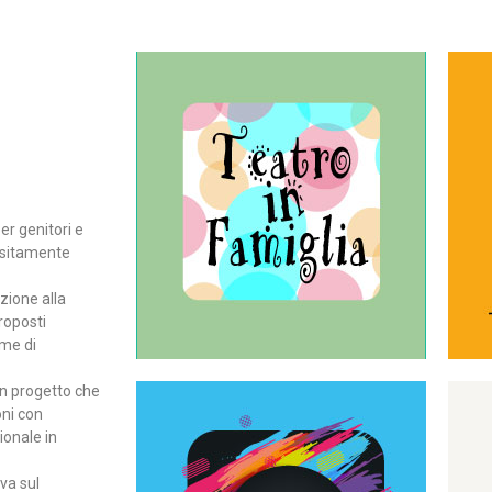
Continua
del teatro all’intera famiglia.
per far condividere e godere
rassegna di teatro concepita
er genitori e
Teatro In Famiglia è una
positamente
Teatro in famiglia
zione alla
roposti
rme di
un progetto che
oni con
ionale in
Continua
ova sul