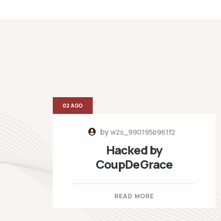
02 AGO
by
w2s_990195b961f2
Hacked by
CoupDeGrace
READ MORE