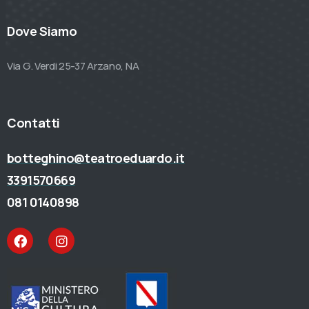
Dove Siamo
Via G. Verdi 25-37 Arzano, NA
Contatti
botteghino@teatroeduardo.it
3391570669
081 0140898