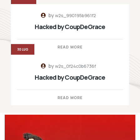
by
w2s_990195b961f2
Hacked by CoupDeGrace
READ MORE
30 LUG
by
w2s_0f24c0b6736f
Hacked by CoupDeGrace
READ MORE