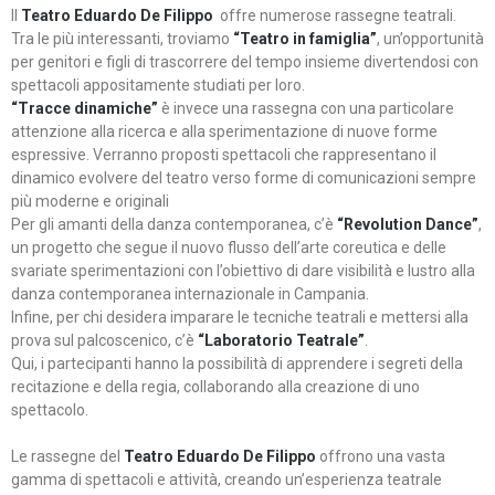
Il
Teatro Eduardo De Filippo
offre numerose rassegne teatrali.
Tra le più interessanti, troviamo
“Teatro in famiglia”
, un’opportunità
per genitori e figli di trascorrere del tempo insieme divertendosi con
spettacoli appositamente studiati per loro.
“Tracce dinamiche”
è invece una rassegna con una particolare
attenzione alla ricerca e alla sperimentazione di nuove forme
espressive. Verranno proposti spettacoli che rappresentano il
dinamico evolvere del teatro verso forme di comunicazioni sempre
più moderne e originali
Per gli amanti della danza contemporanea, c’è
“Revolution Dance”
,
un progetto che segue il nuovo flusso dell’arte coreutica e delle
svariate sperimentazioni con l’obiettivo di dare visibilità e lustro alla
danza contemporanea internazionale in Campania.
Infine, per chi desidera imparare le tecniche teatrali e mettersi alla
prova sul palcoscenico, c’è
“Laboratorio Teatrale”
.
Qui, i partecipanti hanno la possibilità di apprendere i segreti della
recitazione e della regia, collaborando alla creazione di uno
spettacolo.
Le rassegne del
Teatro Eduardo De Filippo
offrono una vasta
gamma di spettacoli e attività, creando un’esperienza teatrale