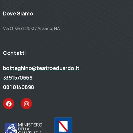
Dove Siamo
Via G. Verdi 25-37 Arzano, NA
Contatti
botteghino@teatroeduardo.it
3391570669
081 0140898