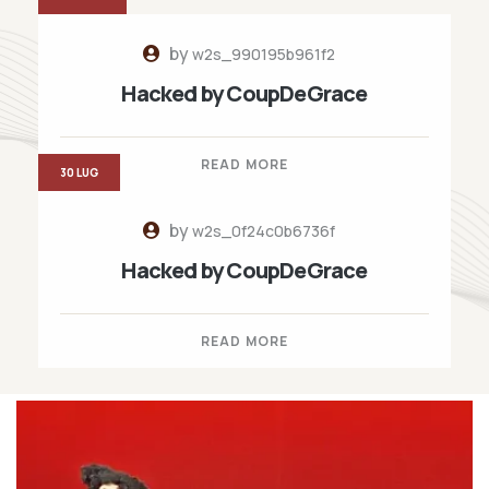
by
w2s_990195b961f2
Hacked by CoupDeGrace
READ MORE
30 LUG
by
w2s_0f24c0b6736f
Hacked by CoupDeGrace
READ MORE