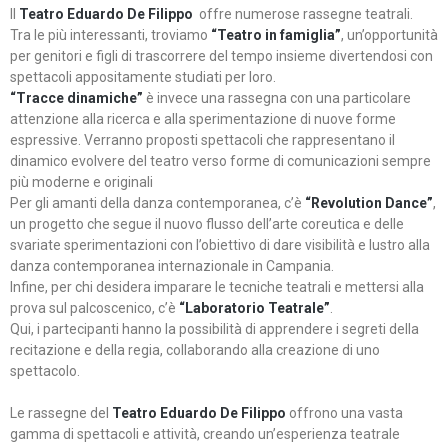
Il
Teatro Eduardo De Filippo
offre numerose rassegne teatrali.
Tra le più interessanti, troviamo
“Teatro in famiglia”
, un’opportunità
per genitori e figli di trascorrere del tempo insieme divertendosi con
spettacoli appositamente studiati per loro.
“Tracce dinamiche”
è invece una rassegna con una particolare
attenzione alla ricerca e alla sperimentazione di nuove forme
espressive. Verranno proposti spettacoli che rappresentano il
dinamico evolvere del teatro verso forme di comunicazioni sempre
più moderne e originali
Per gli amanti della danza contemporanea, c’è
“Revolution Dance”
,
un progetto che segue il nuovo flusso dell’arte coreutica e delle
svariate sperimentazioni con l’obiettivo di dare visibilità e lustro alla
danza contemporanea internazionale in Campania.
Infine, per chi desidera imparare le tecniche teatrali e mettersi alla
prova sul palcoscenico, c’è
“Laboratorio Teatrale”
.
Qui, i partecipanti hanno la possibilità di apprendere i segreti della
recitazione e della regia, collaborando alla creazione di uno
spettacolo.
Le rassegne del
Teatro Eduardo De Filippo
offrono una vasta
gamma di spettacoli e attività, creando un’esperienza teatrale