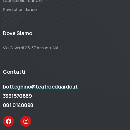
Laboratorio teatrale
Revolution dance
Dove Siamo
Via G. Verdi 25-37 Arzano, NA
Contatti
botteghino@teatroeduardo.it
3391570669
081 0140898