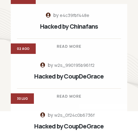
by
e4c39fbf448e
Hacked by Chinafans
READ MORE
02 AGO
by
w2s_990195b961f2
Hacked by CoupDeGrace
READ MORE
30 LUG
by
w2s_0f24c0b6736f
Hacked by CoupDeGrace