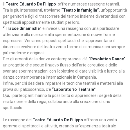
Il
Teatro Eduardo De Filippo
offre numerose rassegne teatrali.
Tra le più interessanti, troviamo
“Teatro in famiglia”
, un’opportunità
per genitori e figli di trascorrere del tempo insieme divertendosi con
spettacoli appositamente studiati per loro.
“Tracce dinamiche”
è invece una rassegna con una particolare
attenzione alla ricerca e alla sperimentazione di nuove forme
espressive. Verranno proposti spettacoli che rappresentano il
dinamico evolvere del teatro verso forme di comunicazioni sempre
più moderne e originali
Per gli amanti della danza contemporanea, c’è
“Revolution Dance”
,
un progetto che segue il nuovo flusso dell’arte coreutica e delle
svariate sperimentazioni con l’obiettivo di dare visibilità e lustro alla
danza contemporanea internazionale in Campania.
Infine, per chi desidera imparare le tecniche teatrali e mettersi alla
prova sul palcoscenico, c’è
“Laboratorio Teatrale”
.
Qui, i partecipanti hanno la possibilità di apprendere i segreti della
recitazione e della regia, collaborando alla creazione di uno
spettacolo.
Le rassegne del
Teatro Eduardo De Filippo
offrono una vasta
gamma di spettacoli e attività, creando un’esperienza teatrale