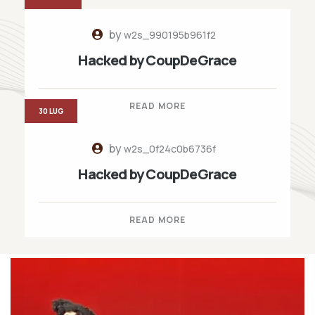
by
w2s_990195b961f2
Hacked by CoupDeGrace
READ MORE
30 LUG
by
w2s_0f24c0b6736f
Hacked by CoupDeGrace
READ MORE