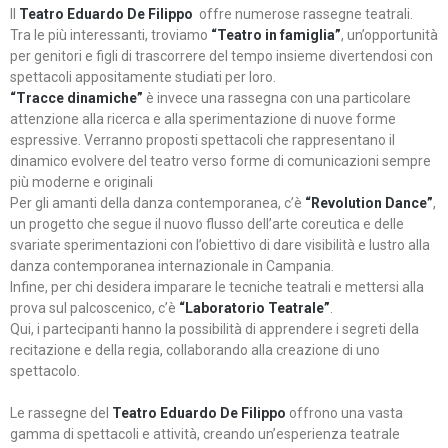
Il
Teatro Eduardo De Filippo
offre numerose rassegne teatrali.
Tra le più interessanti, troviamo
“Teatro in famiglia”
, un’opportunità
per genitori e figli di trascorrere del tempo insieme divertendosi con
spettacoli appositamente studiati per loro.
“Tracce dinamiche”
è invece una rassegna con una particolare
attenzione alla ricerca e alla sperimentazione di nuove forme
espressive. Verranno proposti spettacoli che rappresentano il
dinamico evolvere del teatro verso forme di comunicazioni sempre
più moderne e originali
Per gli amanti della danza contemporanea, c’è
“Revolution Dance”
,
un progetto che segue il nuovo flusso dell’arte coreutica e delle
svariate sperimentazioni con l’obiettivo di dare visibilità e lustro alla
danza contemporanea internazionale in Campania.
Infine, per chi desidera imparare le tecniche teatrali e mettersi alla
prova sul palcoscenico, c’è
“Laboratorio Teatrale”
.
Qui, i partecipanti hanno la possibilità di apprendere i segreti della
recitazione e della regia, collaborando alla creazione di uno
spettacolo.
Le rassegne del
Teatro Eduardo De Filippo
offrono una vasta
gamma di spettacoli e attività, creando un’esperienza teatrale