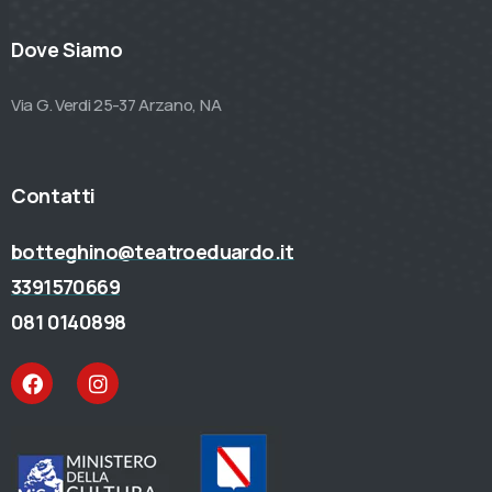
Dove Siamo
Via G. Verdi 25-37 Arzano, NA
Contatti
botteghino@teatroeduardo.it
3391570669
081 0140898